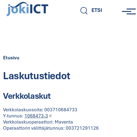
Hyppää pääsisältöön
ETSI
Murupolku
Etusivu
Laskutustiedot
Verkkolaskut
Verkkolaskuosoite: 003710684733
Y-tunnus:
1068473-3
Verkkolaskuoperaattori: Maventa
Operaattorin välittäjätunnus: 003721291126