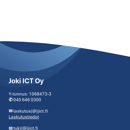
Joki ICT Oy
Y-tunnus: 1068473-3
✆
040 646 0300
✉
laskutus(@)jict.fi
Laskutustiedot
✉
tuki(@)jict.fi